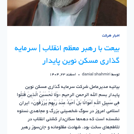
اخبار شرکت
بیعت با رهبر معظم انقلاب | سرمایه
گذاری مسکن نوین پایدار
توسط
danial shahmiri
اسفند 23, 1404
بیانیه مدیرعامل شرکت سرمایه گذاری مسکن نوین
پایدار بسم الله الرحمن الرحیم «وَلَا تَحْسَبَنَّ الَّذِینَ قُتِلُوا
فِی سَبِیلِ اللَّهِ أَمْوَاتًا بَلْ أَحْیَاءٌ عِنْدَ رَبِّهِمْ یُرْزَقُونَ» ایران
اسلامی امروز در سوگ شخصیتی بزرگ و مجاهدی نستوه
نشسته است که دهه‌ها سکان‌دار کشتی انقلاب در
تلاطم‌های سخت بود. شهادت مظلومانه و جان‌سوز رهبر