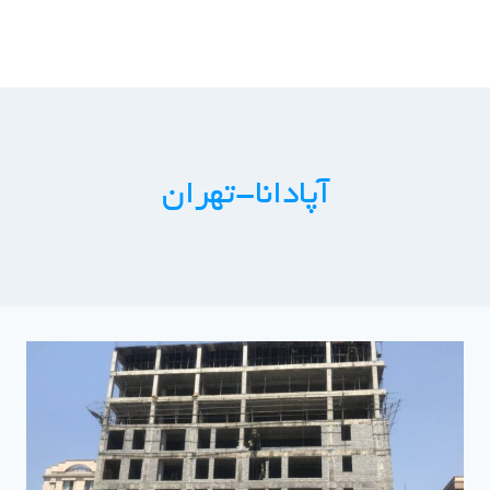
ازگشت
ه
حتوا
آپادانا-تهران