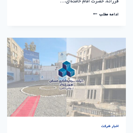
فرزانه، حضرت امام خامنه‌ای،…
بیعت
ادامه مطلب
با
رهبر
معظم
انقلاب
|
سرمایه
گذاری
مسکن
نوین
پایدار
اخبار شرکت