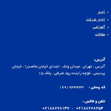
اخبار
اخبار شرکت
آموزشی
مقالات
آدرس:
آدرس : تهران ، میدان ونک ، ابتدای خیابان ملاصدرا ، خیابان
پردیس ، کوچه زاینده رود شرقی ، پلاک 15
کد پستی :
1991933443
تلفن و فاکس :
02188778137
-
02188778254