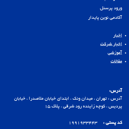
ورود پرسنل
آکادمی نوین پایدار
اخبار
اخبار شرکت
آموزشی
مقالات
آدرس:
آدرس : تهران ، میدان ونک ، ابتدای خیابان ملاصدرا ، خیابان
پردیس ، کوچه زاینده رود شرقی ، پلاک 15
کد پستی :
1991933443