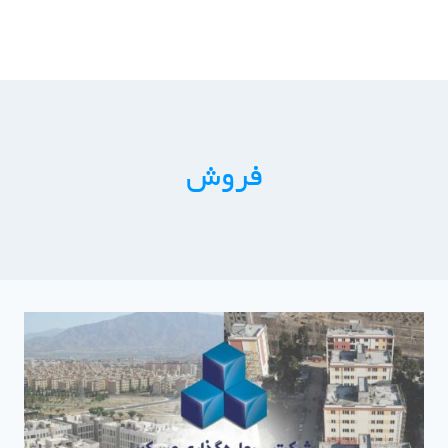
ازگشت
ه
حتوا
فروش