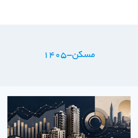
ازگشت
ه
حتوا
مسکن-1405