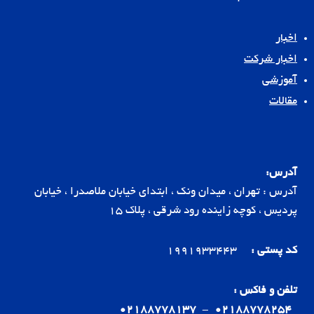
اخبار
اخبار شرکت
آموزشی
مقالات
آدرس:
آدرس : تهران ، میدان ونک ، ابتدای خیابان ملاصدرا ، خیابان
پردیس ، کوچه زاینده رود شرقی ، پلاک 15
کد پستی :
1991933443
تلفن و فاکس :
02188778137
-
02188778254