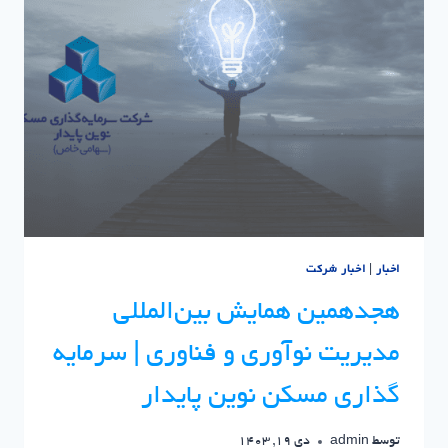
بین
المللی
مدیریت
فناوری
و
نوآوری
اخبار
|
اخبار شرکت
هجدهمین همایش بین‌المللی
مدیریت نوآوری و فناوری | سرمایه
گذاری مسکن نوین پایدار
توسط
admin
دی 19, 1403