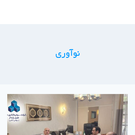
ازگشت
ه
حتوا
نوآوری