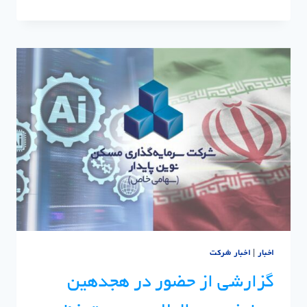
متری
مسکن
،
هرآنچه
باید
بدانید
|
سرمایه
گذاری
مسکن
نوین
پایدار
اخبار
|
اخبار شرکت
گزارشی از حضور در هجدهین