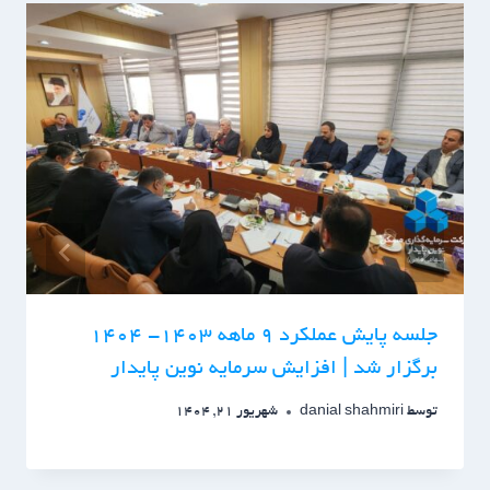
جلسه پایش عملکرد 9 ماهه 1403- 1404
برگزار شد | افزایش سرمایه نوین پایدار
توسط
danial shahmiri
شهریور 21, 1404