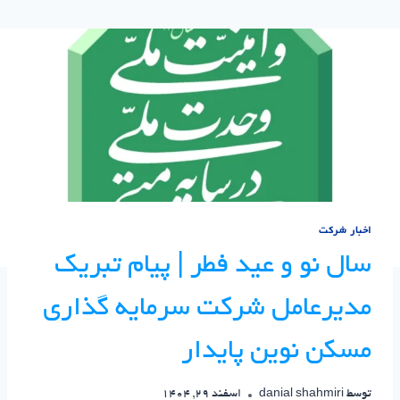
اخبار شرکت
سال نو و عید فطر | پیام تبریک
مدیرعامل شرکت سرمایه گذاری
مسکن نوین پایدار
توسط
danial shahmiri
اسفند 29, 1404