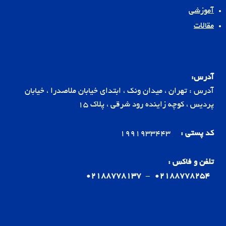
آموزشی
مقالات
آدرس:
آدرس : تهران ، میدان ونک ، ابتدای خیابان ملاصدرا ، خیابان
پردیس ، کوچه زاینده رود شرقی ، پلاک 15
کد پستی :
1991933443
تلفن و فاکس :
02188778137
-
02188778254