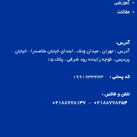
آموزشی
مقالات
آدرس:
آدرس : تهران ، میدان ونک ، ابتدای خیابان ملاصدرا ، خیابان
پردیس ، کوچه زاینده رود شرقی ، پلاک 15
کد پستی :
1991933443
تلفن و فاکس :
02188778137
-
02188778254