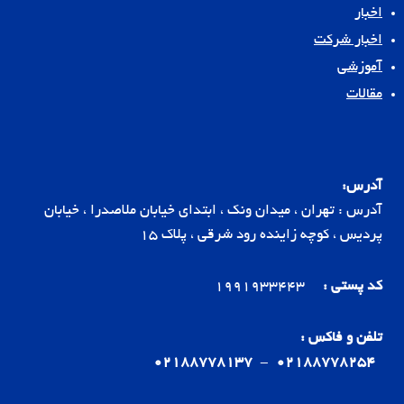
اخبار
اخبار شرکت
آموزشی
مقالات
آدرس:
آدرس : تهران ، میدان ونک ، ابتدای خیابان ملاصدرا ، خیابان
پردیس ، کوچه زاینده رود شرقی ، پلاک 15
کد پستی :
1991933443
تلفن و فاکس :
02188778137
-
02188778254