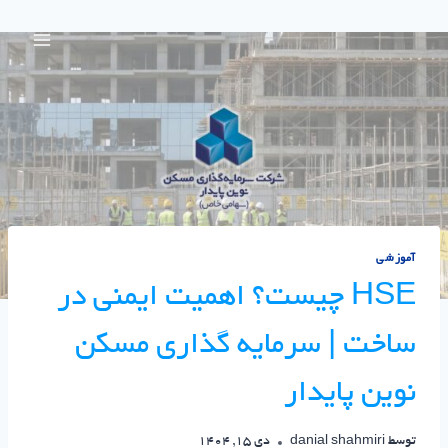
آموزشی
HSE چیست؟ اهمیت ایمنی در
ساخت | سرمایه گذاری مسکن
نوین پایدار
توسط
danial shahmiri
دی 15, 1404